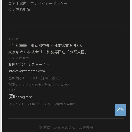
ご利用案内
プライバシーポリシー
特定商取引法
所在地
〒103-0006 東京都中央区日本橋富沢町3-5
東京ゆかた株式会社 和装専門店「お祭天国」
お問い合わせ
お問い合わせフォームへ
info@eventcreates.com
営業時間 9:30〜17:00（店休日除く）
WEBショップのため実店舗はございません
SNS
Instagram
プレゼント・お得なキャンペーン情報を発信中
© 東京ゆかた株式会社 お祭天国