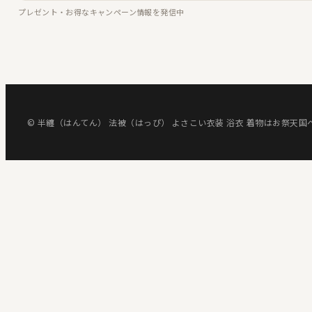
プレゼント・お得なキャンペーン情報を発信中
© 半纏（はんてん） 法被（はっぴ） よさこい衣装 浴衣 着物はお祭天国へ