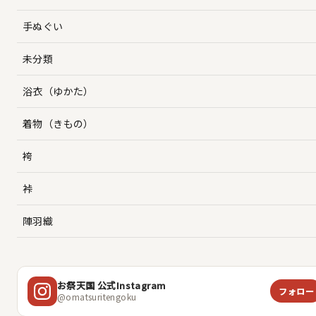
手ぬぐい
未分類
浴衣（ゆかた）
着物（きもの）
袴
裃
陣羽織
お祭天国 公式Instagram
フォロー
@omatsuritengoku