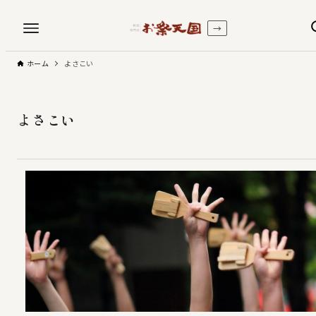
→
ホーム
よさこい
よさこい