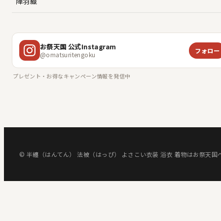
陣羽織
お祭天国 公式Instagram
フォロー
@omatsuritengoku
プレゼント・お得なキャンペーン情報を発信中
© 半纏（はんてん） 法被（はっぴ） よさこい衣装 浴衣 着物はお祭天国へ