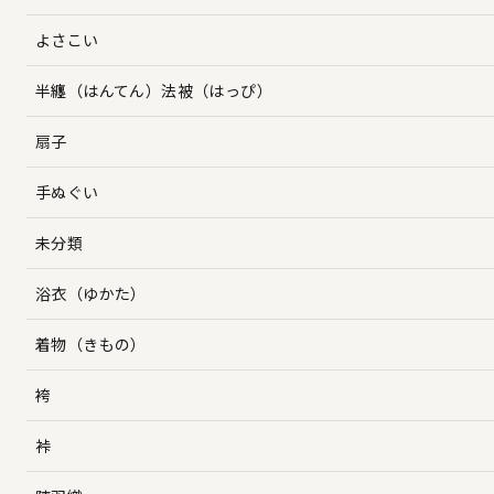
よさこい
半纏（はんてん）法被（はっぴ）
扇子
手ぬぐい
未分類
浴衣（ゆかた）
着物（きもの）
袴
裃