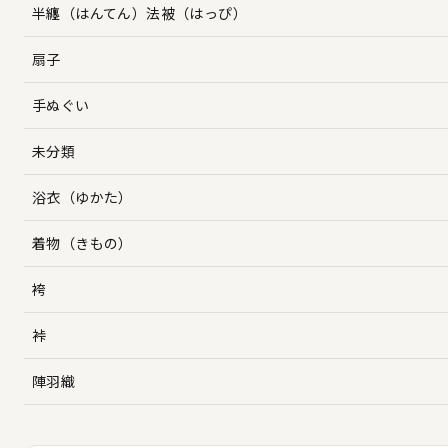
半纏（はんてん）法被（はっぴ）
扇子
手ぬぐい
未分類
浴衣（ゆかた）
着物（きもの）
袴
裃
陣羽織