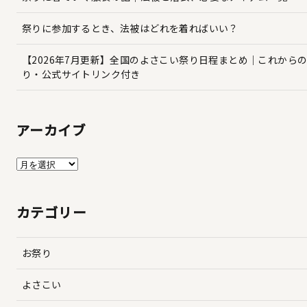
祭りに参加するとき、法被はどれを着ればいい？
【2026年7月更新】全国のよさこい祭り日程まとめ｜これから
り・公式サイトリンク付き
アーカイブ
ア
ー
カ
カテゴリー
イ
ブ
お祭り
よさこい