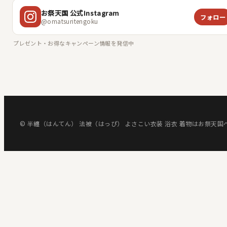
お祭天国 公式Instagram
フォロー
@omatsuritengoku
プレゼント・お得なキャンペーン情報を発信中
© 半纏（はんてん） 法被（はっぴ） よさこい衣装 浴衣 着物はお祭天国へ