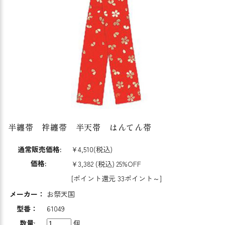
半纏帯 袢纏帯 半天帯 はんてん帯
通常販売価格:
¥4,510
(税込)
価格:
¥3,382
(税込)
25%OFF
[ポイント還元 33ポイント～]
メーカー：
お祭天国
型番：
61049
数量:
個