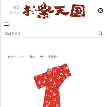
TOPページへ
着物
帯
半纏帯