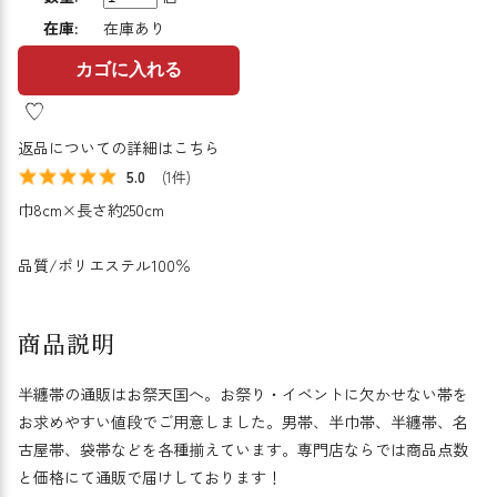
在庫:
在庫あり
カゴに入れる
返品についての詳細はこちら
5.0
(1件)
巾8cm×長さ約250cm
品質/ポリエステル100％
商品説明
半纏帯の通販はお祭天国へ。お祭り・イベントに欠かせない帯を
お求めやすい値段でご用意しました。男帯、半巾帯、半纏帯、名
古屋帯、袋帯などを各種揃えています。専門店ならでは商品点数
と価格にて通販で届けしております！