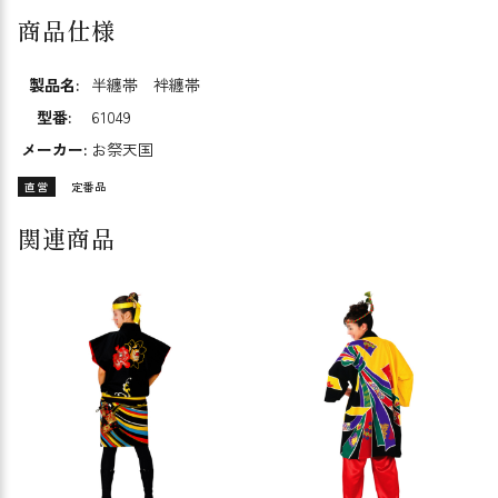
商品仕様
製品名:
半纏帯 袢纏帯
型番:
61049
メーカー:
お祭天国
直営
定番品
関連商品