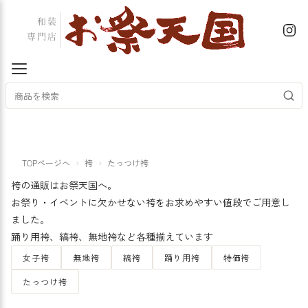
TOPページへ
袴
たっつけ袴
袴の通販はお祭天国へ。
お祭り・イベントに欠かせない袴をお求めやすい値段でご用意し
ました。
踊り用袴、縞袴、無地袴など各種揃えています
女子袴
無地袴
縞袴
踊り用袴
特価袴
たっつけ袴