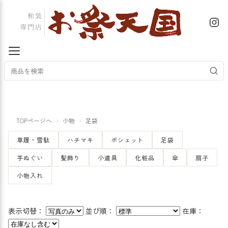
TOPページへ
小物
足袋
草履・雪駄
ハチマキ
ポシェット
足袋
手ぬぐい
髪飾り
小道具
化粧品
傘
扇子
小物入れ
表示切替：
並び順：
在庫：