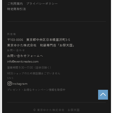
ご利用案内
プライバシーポリシー
特定商取引法
所在地
〒103-0006 東京都中央区日本橋富沢町3-5
東京ゆかた株式会社 和装専門店「お祭天国」
お問い合わせ
お問い合わせフォームへ
info@eventcreates.com
営業時間 9:30〜17:00（店休日除く）
WEBショップのため実店舗はございません
SNS
Instagram
プレゼント・お得なキャンペーン情報を発信中
© 東京ゆかた株式会社 お祭天国