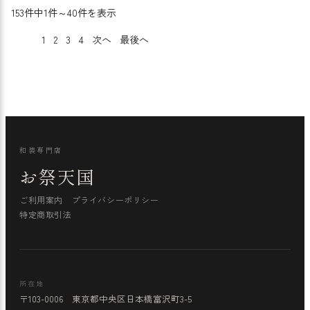
153件中1件～40件を表示
1
2
3
4
次へ
最後へ
和装専門店
お祭天国
ご利用案内
プライバシーポリシー
特定商取引法
所在地
〒103-0006 東京都中央区日本橋富沢町3-5