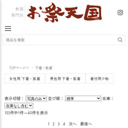
TOPページへ
下着・肌着
女性用 下着・肌着
男性用 下着・肌着
着付用小物
表示切替：
並び順：
在庫：
153件中1件～40件を表示
1
2
3
4
次へ
最後へ