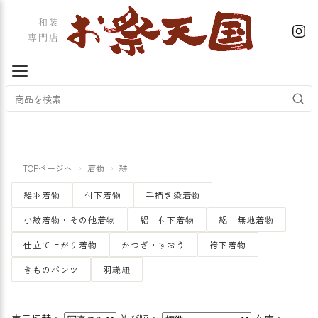
TOPページへ
着物
絣
絵羽着物
付下着物
手描き染着物
小紋着物・その他着物
絽 付下着物
絽 無地着物
仕立て上がり着物
かつぎ・すおう
袴下着物
きものパンツ
羽織紐