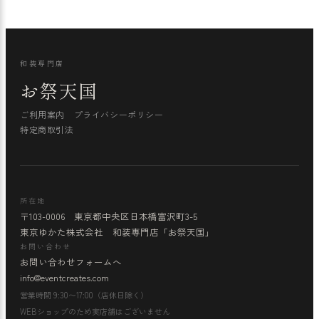
和装専門店
お祭天国
ご利用案内
プライバシーポリシー
特定商取引法
所在地
〒103-0006 東京都中央区日本橋富沢町3-5
東京ゆかた株式会社 和装専門店「お祭天国」
お問い合わせ
お問い合わせフォームへ
info@eventcreates.com
営業時間 9:30〜17:00（店休日除く）
WEBショップのため実店舗はございません