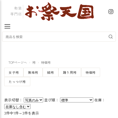
TOPページへ
袴
特価袴
女子袴
無地袴
縞袴
踊り用袴
特価袴
たっつけ袴
表示切替：
並び順：
在庫：
3件中1件～3件を表示