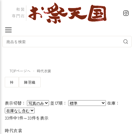
TOPページへ
時代衣裳
裃
陣羽織
表示切替：
並び順：
在庫：
33件中1件～33件を表示
時代衣裳