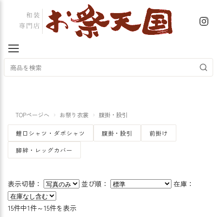
TOPページへ
お祭り衣裳
腹掛・股引
鯉口シャツ・ダボシャツ
腹掛・股引
前掛け
脚絆・レッグカバー
表示切替：
並び順：
在庫：
15件中1件～15件を表示