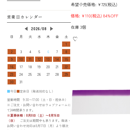
希望小売価格:
¥725
(税込)
価格:
¥110
(税込)
84%OFF
在庫 3個
2026/08
日
月
火
水
木
金
土
1
2
3
4
5
6
7
8
9
10
11
12
13
14
15
16
17
18
19
20
21
22
23
24
25
26
27
28
29
30
31
■
今日
■
定休日（発送対応なし）
営業時間 9:30〜17:00（土・日・祝休み）
※ご注文・お問い合わせはウェブフォームに
て24時間承ります。
※夏季休暇：8月8日（土）〜8月16日
（日）
ご注文は期間中も承ります。発送・
お問い合わせ対応は8月17日（月）より順次