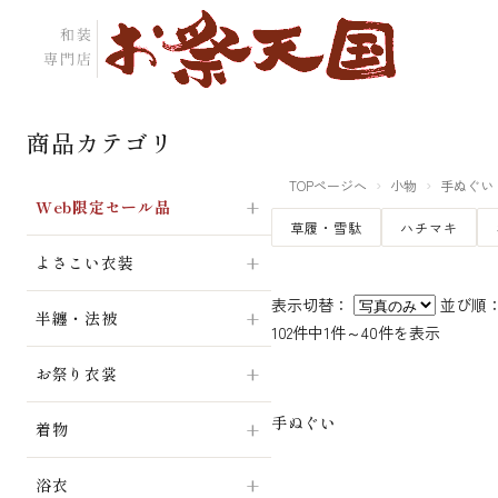
商品カテゴリ
TOPページへ
小物
手ぬぐい
Web限定セール品
草履・雪駄
ハチマキ
よさこい衣装
表示切替：
並び順
半纏・法被
102件中1件～40件を表示
お祭り衣裳
手ぬぐい
着物
浴衣