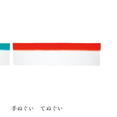
手ぬぐい てぬぐい