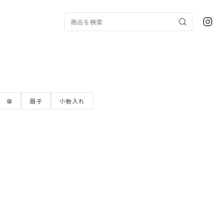
傘
扇子
小物入れ