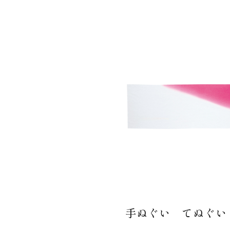
手ぬぐい てぬぐい