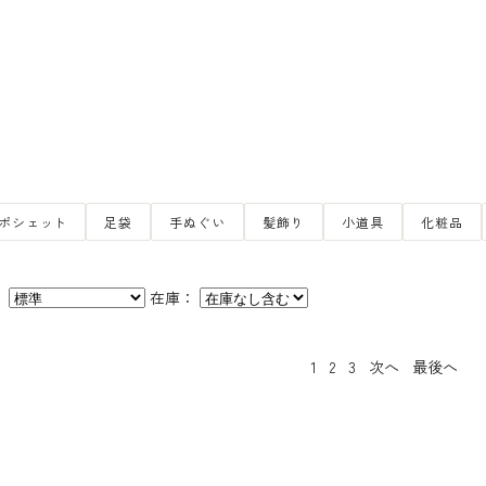
ポシェット
足袋
手ぬぐい
髪飾り
小道具
化粧品
：
在庫：
1
2
3
次へ
最後へ