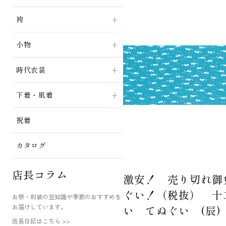
袴
小物
時代衣裳
下着・肌着
祝着
カタログ
店長コラム
激安！ 売り切れ御免
ぐい！（税抜） 十
お祭・和装の豆知識や季節のおすすめを
お届けしています。
い てぬぐい (辰)
店長日記はこちら >>