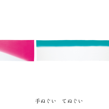
手ぬぐい てぬぐい