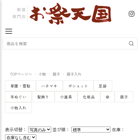
TOPページへ
小物
扇子
扇子入れ
草履・雪駄
ハチマキ
ポシェット
足袋
手ぬぐい
髪飾り
小道具
化粧品
傘
扇子
小物入れ
表示切替：
並び順：
在庫：