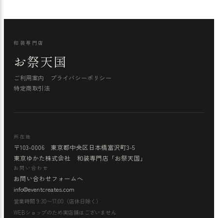
和装専門店
お祭天国
ご利用案内
プライバシーポリシー
特定商取引法
所在地
〒103-0006 東京都中央区日本橋富沢町3-5
東京ゆかた株式会社 和装専門店「お祭天国」
お問い合わせ
お問い合わせフォームへ
info@eventcreates.com
営業時間 9:30〜17:00（店休日除く）
WEBショップのため実店舗はございません