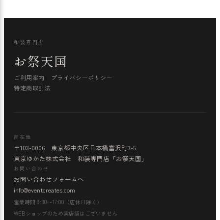
和装専門店
お祭天国
ご利用案内
プライバシーポリシー
特定商取引法
所在地
〒103-0006 東京都中央区日本橋富沢町3-5
東京ゆかた株式会社 和装専門店「お祭天国」
お問い合わせ
お問い合わせフォームへ
info@eventcreates.com
営業時間 9:30〜17:00（店休日除く）
WEBショップのため実店舗はございません