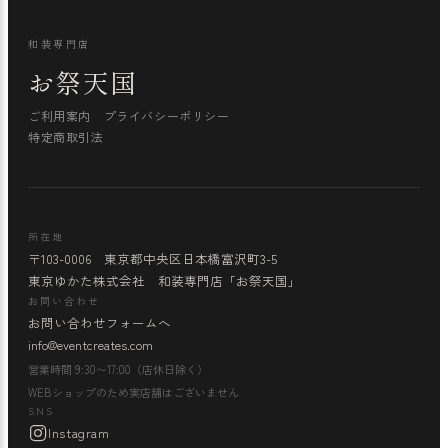
和装専門店
お祭天国
ご利用案内
プライバシーポリシー
特定商取引法
所在地
〒103-0006 東京都中央区日本橋富沢町3-5
東京ゆかた株式会社 和装専門店「お祭天国」
お問い合わせ
お問い合わせフォームへ
info@eventcreates.com
営業時間 9:30〜17:00（店休日除く）
WEBショップのため実店舗はございません
SNS
Instagram