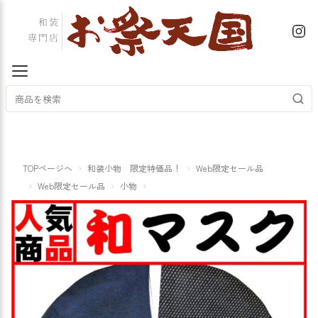
TOPページへ
和装小物 限定特価品！
Web限定セール品
Web限定セール品
小物