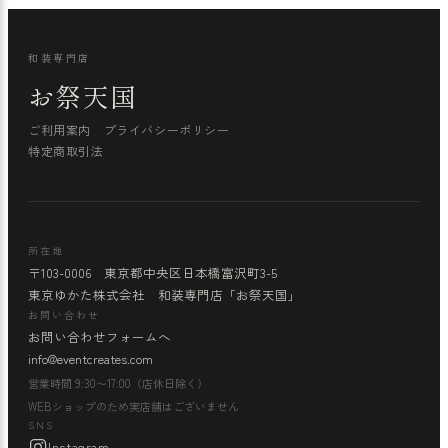
和装専門店
お祭天国
ご利用案内
プライバシーポリシー
特定商取引法
所在地
〒103-0006 東京都中央区日本橋富沢町3-5
東京ゆかた株式会社 和装専門店「お祭天国」
お問い合わせ
お問い合わせフォームへ
info@eventcreates.com
営業時間 9:30〜17:00（店休日除く）
WEBショップのため実店舗はございません
SNS
Instagram